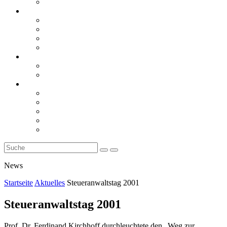
Rückblicke
steueranwaltsmagazin online
steueranwaltsmagazin online 2/2026
steueranwaltsmagazin online 1/2026
steueranwaltsmagazin bis 2025
LiteraTour
Aktuelles
BMF
Finanzgerichte
Newsletter
Newsletter 5/2026
Newsletter 4/2026
Newsletter 3/2026
Newsletter 2/2026
Newsletter 1/2026
News
Startseite
Aktuelles
Steueranwaltstag 2001
Steueranwaltstag 2001
Prof. Dr. Ferdinand Kirchhoff durchleuchtete den „Weg zur