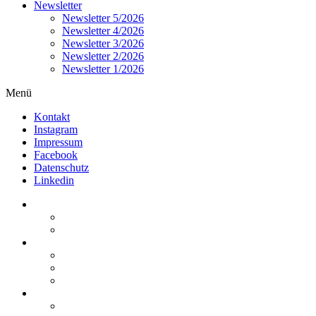
Newsletter
Newsletter 5/2026
Newsletter 4/2026
Newsletter 3/2026
Newsletter 2/2026
Newsletter 1/2026
Menü
Kontakt
Instagram
Impressum
Facebook
Datenschutz
Linkedin
Home
Kurzmeldungen
Kommentare
Über die Arbeitsgemeinschaft
Der geschäftsführende Ausschuss
Junges Steuerrecht
Unsere Partner
Termine / Veranstaltungen
Aktuell