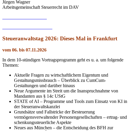
Jürgen Wagner
Arbeitsgemeinschaft Steuerrecht im DAV
Hier PDF downloaden
Hier im Browser blättern
Steueranwaltstag 2026: Dieses Mal in Frankfurt
vom 06. bis 07.11.2026
In dem 10-stündigen Vortragsprogramm geht es u. a. um folgende
Themen:
Aktuelle Fragen zu wirtschaftlichem Eigentum und
Gestaltungsmissbrauch – Überblick zu CumCum-
Gestaltungen und darüber hinaus
Neue Argumente im Streit um die Inanspruchnahme von
Mandanten aus § 14c UStG
STATE of AI – Programme und Tools zum Einsatz von KI in
der Steueranwaltskanzlei
Grundsätze und Fallstricke der Besteuerung
vermögensverwaltender Personengesellschaften – ertrag- und
schenkungssteuerliche Aspekte
Neues aus München – die Entscheidung des BFH zur