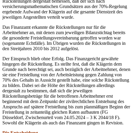
Rückstellungen dergestalt bemessen, daß der sich nach
versicherungsmathematischen Grundsätzen aus der 70%-Regelung
ergebende Aufwand der Klägerin auf die gesamte Dienstzeit des
jeweiligen Angestellten verteilt wurde.
Das Finanzamt erkannte die Rückstellungen nur für die
Arbeitnehmer an, mit denen zum jeweiligen Bilanzstichtag bereits
die gesonderte Freistellungsvereinbarung getroffen worden war
(sogenannte Echtfälle). Im Übrigen wurden die Rückstellungen in
den Streitjahren 2010 bis 2012 aufgelöst.
Der Einspruch blieb ohne Erfolg. Das Finanzgericht gewährte
hingegen die Rückstellung. Es stellte fest, daß die Klägerin dem
Grunde nach berechtigt sei, auch bezüglich der Arbeitnehmer, denen
sie eine Freistellung von der Arbeitsleistung gegen Zahlung von
70% des Gehalts in Aussicht gestellt habe, eine solche Rückstellung
zu bilden. Dabei sei die Höhe der Rückstellungen allerdings
dergestalt zu bestimmen, daß sich die jeweiligen
Rückstellungsbeträge für die betroffenen Arbeitnehmer erst
beginnend mit dem Zeitpunkt der zivilrechtlichen Entstehung des
Anspruchs auf spätere Freistellung bis zum planmäßigen Beginn der
Freistellung in zeitanteilig gleichen Raten aufbauten (FG
Düsseldorf, Zwischenurteil vom 24.05.2024 – 3 K 2044/18 F).
Sowohl die Klägerin als auch das Finanzamt gingen in Revision.
Die Entscheidung