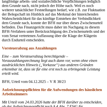
langfristige arbeits- und sozialrechtliche Verpflichtungen lediglich
dem Grunde nach, nicht jedoch der Höhe nach. Weil es noch
weiterer tatsächlicher Feststellungen bedarf, wie z.B. zur Fluktuation
der Belegschaft im Hinblick auf das Merkmal der hinreichenden
Wahrscheinlichkeit für das künftige Entstehen der Verbindlichkeit
dem Grunde nach, konnte der BFH nur über dieses Zwischenurteil
befinden. Das Finanzgericht muss daher im Nachgang zu diesem
BFH-Verfahren unter Berücksichtigung des Zwischenurteils und der
vom Senat vertretenen Auffassung über die Klage der Klägerin
durch Endurteil entscheiden.
Vorsteuerabzug aus Anzahlungen
Eine – zum Vorsteuerabzug berechtigende –
Vorauszahlungsrechnung liegt auch dann vor, wenn ohne einen
ausdrücklichen Hinweis („Vorkasse“) aus anderen Gründen
erkennbar ist, dass sie für eine erst noch zu erbringende Leistung
erteilt wird.
BFH, Urteil vom 04.12.2025 – V R 38/23
Aufzeichnungspflichten für die Aufwendungen des häuslichen
Arbeitszimmers
Mit Urteil vom 24.03.2026 hatte der BFH darüber zu entscheiden,
ob der Aufzeichnungspflicht nach § 4 Abs. 7 EStG für