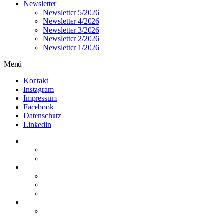
Newsletter
Newsletter 5/2026
Newsletter 4/2026
Newsletter 3/2026
Newsletter 2/2026
Newsletter 1/2026
Menü
Kontakt
Instagram
Impressum
Facebook
Datenschutz
Linkedin
Home
Kurzmeldungen
Kommentare
Über die Arbeitsgemeinschaft
Der geschäftsführende Ausschuss
Junges Steuerrecht
Unsere Partner
Termine / Veranstaltungen
Aktuell