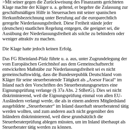
>Mit seiner gegen die Zurückweisung des Finanzamts gerichteten
Klage machte der Kläger u. a. geltend, er begehre die Zulassung zur
geschäftsmäßigen Hilfe in Steuersachen mit seiner spanischen
Herkunftsbezeichnung unter Berufung auf die europarechtlich
geregelte Niederlassungsfreiheit. Diese Freiheit stände jeder
(deutschen) staatlichen Regelung entgegen, die geeignet sei, die
Ausübung der Niederlassungsfreiheit als solche zu behindern oder
weniger attraktiv zu machen.
Die Klage hatte jedoch keinen Erfolg.
Das FG Rheinland-Pfalz führte u. a. aus, unter Zugrundelegung der
vom Europäischen Gerichtshof aus dem Gemeinschaftsrecht
entwickelten Maßstäbe zur Niederlassungsfreiheit sei es nicht
gemeinschaftswidrig, dass die Bundesrepublik Deutschland vom
Kläger für seine steuerberatende Tätigkeit als „Asesor Fiacal“ im
Inland nach den Vorschriften des Steuerberatungsgesetzes eine
Eignungsprüfung verlange (§ 37a Abs. 2 StBerG). Dies sei nicht
diskriminierend, weil die Eignungsprüfung einmal von allen EU-
Ausländern verlangt werde, die als in einem anderen Mitgliedsland
ausgebildete „Steuerberater“ im Inland dauerhaft steuerberatend tätig
werden wollten, und zum anderen auch nicht gegenüber den
Inländern diskriminierend, weil diese grundsätzlich die
Steuerberaterprüfung ablegen müssten, um im Inland überhaupt als
Steuerberater tätig werden zu können.