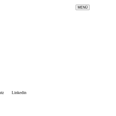
MENÜ
utz
Linkedin