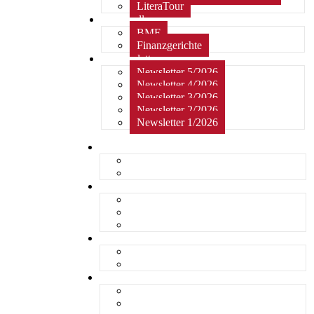
LiteraTour
Aktuelles
BMF
Finanzgerichte
Newsletter
Newsletter 5/2026
Newsletter 4/2026
Newsletter 3/2026
Newsletter 2/2026
Newsletter 1/2026
Home
Kurzmeldungen
Kommentare
Über die Arbeitsgemeinschaft
Der geschäftsführende Ausschuss
Junges Steuerrecht
Unsere Partner
Termine / Veranstaltungen
Aktuell
Rückblicke
steueranwaltsmagazin online
steueranwaltsmagazin online 2/2026
steueranwaltsmagazin online 1/2026