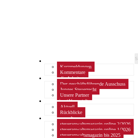
Home
Kurzmeldungen
Kommentare
Über die Arbeitsgemeinschaft
Der geschäftsführende Ausschuss
Junges Steuerrecht
Unsere Partner
Termine / Veranstaltungen
Aktuell
Rückblicke
steueranwaltsmagazin online
steueranwaltsmagazin online 2/2026
steueranwaltsmagazin online 1/2026
steueranwaltsmagazin bis 2025