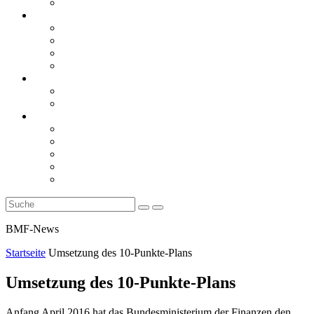
Rückblicke
steueranwaltsmagazin online
steueranwaltsmagazin online 2/2026
steueranwaltsmagazin online 1/2026
steueranwaltsmagazin bis 2025
LiteraTour
Aktuelles
BMF
Finanzgerichte
Newsletter
Newsletter 5/2026
Newsletter 4/2026
Newsletter 3/2026
Newsletter 2/2026
Newsletter 1/2026
BMF-News
Startseite
Umsetzung des 10-Punkte-Plans
Umsetzung des 10-Punkte-Plans
Anfang April 2016 hat das Bundesministerium der Finanzen den