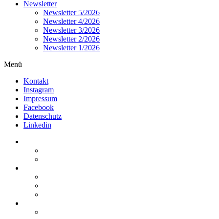
Newsletter
Newsletter 5/2026
Newsletter 4/2026
Newsletter 3/2026
Newsletter 2/2026
Newsletter 1/2026
Menü
Kontakt
Instagram
Impressum
Facebook
Datenschutz
Linkedin
Home
Kurzmeldungen
Kommentare
Über die Arbeitsgemeinschaft
Der geschäftsführende Ausschuss
Junges Steuerrecht
Unsere Partner
Termine / Veranstaltungen
Aktuell