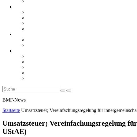
Rückblicke
steueranwaltsmagazin online
steueranwaltsmagazin online 2/2026
steueranwaltsmagazin online 1/2026
steueranwaltsmagazin bis 2025
LiteraTour
Aktuelles
BMF
Finanzgerichte
Newsletter
Newsletter 5/2026
Newsletter 4/2026
Newsletter 3/2026
Newsletter 2/2026
Newsletter 1/2026
BMF-News
Startseite
Umsatzsteuer; Vereinfachungsregelung für innergemeinscha
Umsatzsteuer; Vereinfachungsregelung für
UStAE)