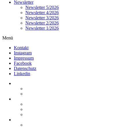
Newsletter
Newsletter 5/2026
Newsletter 4/2026
Newsletter 3/2026
Newsletter 2/2026
Newsletter 1/2026
Menü
Kontakt
Instagram
Impressum
Facebook
Datenschutz
Linkedin
Home
Kurzmeldungen
Kommentare
Über die Arbeitsgemeinschaft
Der geschäftsführende Ausschuss
Junges Steuerrecht
Unsere Partner
Termine / Veranstaltungen
Aktuell