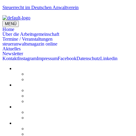
Steuerrecht im Deutschen Anwaltverein
MENÜ
Home
Über die Arbeitsgemeinschaft
Termine / Veranstaltungen
steueranwaltsmagazin online
Aktuelles
Newsletter
Kontakt
Instagram
Impressum
Facebook
Datenschutz
Linkedin
Home
Kurzmeldungen
Kommentare
Über die Arbeitsgemeinschaft
Der geschäftsführende Ausschuss
Junges Steuerrecht
Unsere Partner
Termine / Veranstaltungen
Aktuell
Rückblicke
steueranwaltsmagazin online
steueranwaltsmagazin online 2/2026
steueranwaltsmagazin online 1/2026