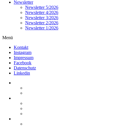
Newsletter
Newsletter 5/2026
Newsletter 4/2026
Newsletter 3/2026
Newsletter 2/2026
Newsletter 1/2026
Menü
Kontakt
Instagram
Impressum
Facebook
Datenschutz
Linkedin
Home
Kurzmeldungen
Kommentare
Über die Arbeitsgemeinschaft
Der geschäftsführende Ausschuss
Junges Steuerrecht
Unsere Partner
Termine / Veranstaltungen
Aktuell