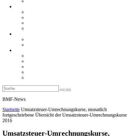
Rückblicke
steueranwaltsmagazin online
steueranwaltsmagazin online 2/2026
steueranwaltsmagazin online 1/2026
steueranwaltsmagazin bis 2025
LiteraTour
Aktuelles
BMF
Finanzgerichte
Newsletter
Newsletter 5/2026
Newsletter 4/2026
Newsletter 3/2026
Newsletter 2/2026
Newsletter 1/2026
BMF-News
Startseite
Umsatzsteuer-Umrechnungskurse, monatlich
fortgeschriebene Übersicht der Umsatzsteuer-Umrechnungskurse
2016
Umsatzsteuer-Umrechnungskurse,