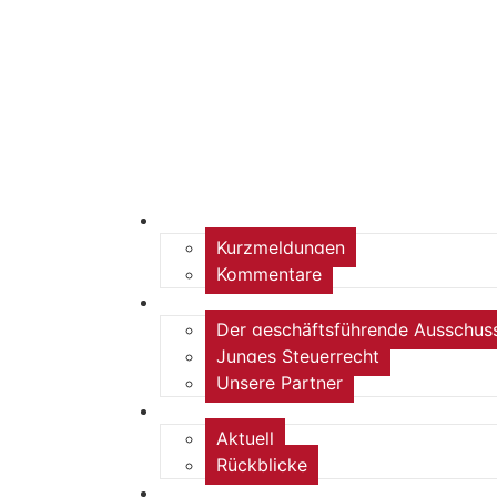
Home
Kurzmeldungen
Kommentare
Über die Arbeitsgemeinschaft
Der geschäftsführende Ausschus
Junges Steuerrecht
Unsere Partner
Termine / Veranstaltungen
Aktuell
Rückblicke
steueranwaltsmagazin online