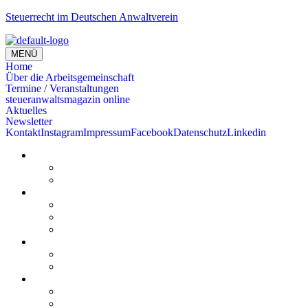
Steuerrecht im Deutschen Anwaltverein
MENÜ
Home
Über die Arbeitsgemeinschaft
Termine / Veranstaltungen
steueranwaltsmagazin online
Aktuelles
Newsletter
Kontakt
Instagram
Impressum
Facebook
Datenschutz
Linkedin
Home
Kurzmeldungen
Kommentare
Über die Arbeitsgemeinschaft
Der geschäftsführende Ausschuss
Junges Steuerrecht
Unsere Partner
Termine / Veranstaltungen
Aktuell
Rückblicke
steueranwaltsmagazin online
steueranwaltsmagazin online 2/2026
steueranwaltsmagazin online 1/2026