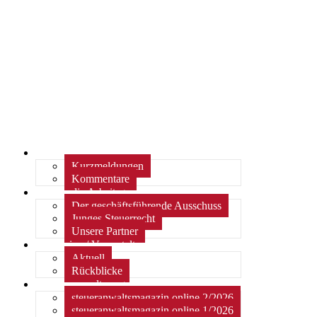
Home
Kurzmeldungen
Kommentare
Über die Arbeitsgemeinschaft
Der geschäftsführende Ausschuss
Junges Steuerrecht
Unsere Partner
Termine / Veranstaltungen
Aktuell
Rückblicke
steueranwaltsmagazin online
steueranwaltsmagazin online 2/2026
steueranwaltsmagazin online 1/2026