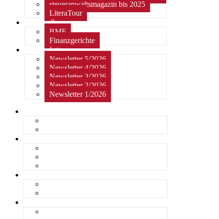
steueranwaltsmagazin bis 2025
LiteraTour
Aktuelles
BMF
Finanzgerichte
Newsletter
Newsletter 5/2026
Newsletter 4/2026
Newsletter 3/2026
Newsletter 2/2026
Newsletter 1/2026
Home
Kurzmeldungen
Kommentare
Über die Arbeitsgemeinschaft
Der geschäftsführende Ausschuss
Junges Steuerrecht
Unsere Partner
Termine / Veranstaltungen
Aktuell
Rückblicke
steueranwaltsmagazin online
steueranwaltsmagazin online 2/2026