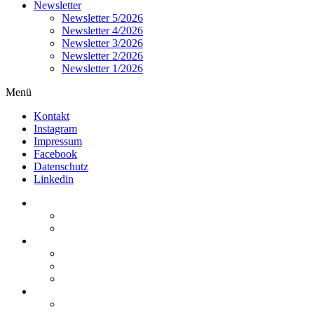
Newsletter
Newsletter 5/2026
Newsletter 4/2026
Newsletter 3/2026
Newsletter 2/2026
Newsletter 1/2026
Menü
Kontakt
Instagram
Impressum
Facebook
Datenschutz
Linkedin
Home
Kurzmeldungen
Kommentare
Über die Arbeitsgemeinschaft
Der geschäftsführende Ausschuss
Junges Steuerrecht
Unsere Partner
Termine / Veranstaltungen
Aktuell