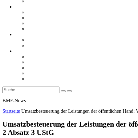
Rückblicke
steueranwaltsmagazin online
steueranwaltsmagazin online 2/2026
steueranwaltsmagazin online 1/2026
steueranwaltsmagazin bis 2025
LiteraTour
Aktuelles
BMF
Finanzgerichte
Newsletter
Newsletter 5/2026
Newsletter 4/2026
Newsletter 3/2026
Newsletter 2/2026
Newsletter 1/2026
BMF-News
Startseite
Umsatzbesteuerung der Leistungen der öffentlichen Hand;
Umsatzbesteuerung der Leistungen der öf
2 Absatz 3 UStG