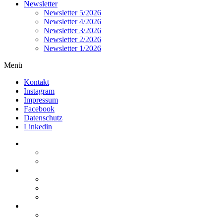
Newsletter
Newsletter 5/2026
Newsletter 4/2026
Newsletter 3/2026
Newsletter 2/2026
Newsletter 1/2026
Menü
Kontakt
Instagram
Impressum
Facebook
Datenschutz
Linkedin
Home
Kurzmeldungen
Kommentare
Über die Arbeitsgemeinschaft
Der geschäftsführende Ausschuss
Junges Steuerrecht
Unsere Partner
Termine / Veranstaltungen
Aktuell