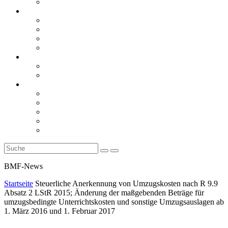
Rückblicke
steueranwaltsmagazin online
steueranwaltsmagazin online 2/2026
steueranwaltsmagazin online 1/2026
steueranwaltsmagazin bis 2025
LiteraTour
Aktuelles
BMF
Finanzgerichte
Newsletter
Newsletter 5/2026
Newsletter 4/2026
Newsletter 3/2026
Newsletter 2/2026
Newsletter 1/2026
BMF-News
Startseite
Steuerliche Anerkennung von Umzugskosten nach R 9.9
Absatz 2 LStR 2015; Änderung der maßgebenden Beträge für
umzugsbedingte Unterrichtskosten und sonstige Umzugsauslagen ab
1. März 2016 und 1. Februar 2017