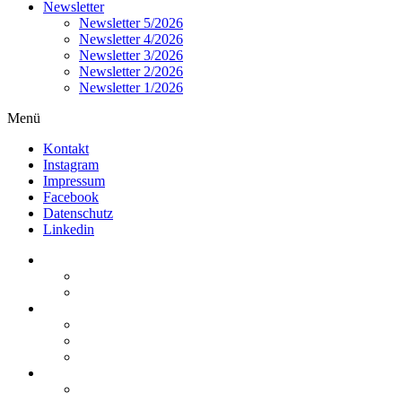
Newsletter
Newsletter 5/2026
Newsletter 4/2026
Newsletter 3/2026
Newsletter 2/2026
Newsletter 1/2026
Menü
Kontakt
Instagram
Impressum
Facebook
Datenschutz
Linkedin
Home
Kurzmeldungen
Kommentare
Über die Arbeitsgemeinschaft
Der geschäftsführende Ausschuss
Junges Steuerrecht
Unsere Partner
Termine / Veranstaltungen
Aktuell