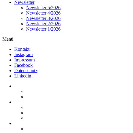
Newsletter
Newsletter 5/2026
Newsletter 4/2026
Newsletter 3/2026
Newsletter 2/2026
Newsletter 1/2026
Menü
Kontakt
Instagram
Impressum
Facebook
Datenschutz
Linkedin
Home
Kurzmeldungen
Kommentare
Über die Arbeitsgemeinschaft
Der geschäftsführende Ausschuss
Junges Steuerrecht
Unsere Partner
Termine / Veranstaltungen
Aktuell