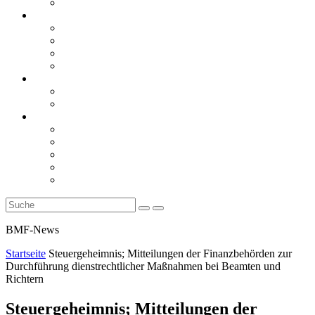
Rückblicke
steueranwaltsmagazin online
steueranwaltsmagazin online 2/2026
steueranwaltsmagazin online 1/2026
steueranwaltsmagazin bis 2025
LiteraTour
Aktuelles
BMF
Finanzgerichte
Newsletter
Newsletter 5/2026
Newsletter 4/2026
Newsletter 3/2026
Newsletter 2/2026
Newsletter 1/2026
BMF-News
Startseite
Steuergeheimnis; Mitteilungen der Finanzbehörden zur
Durchführung dienstrechtlicher Maßnahmen bei Beamten und
Richtern
Steuergeheimnis; Mitteilungen der