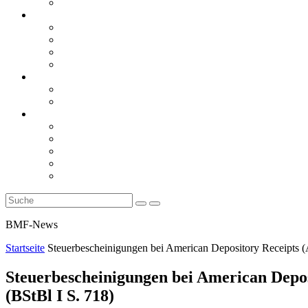
Rückblicke
steueranwaltsmagazin online
steueranwaltsmagazin online 2/2026
steueranwaltsmagazin online 1/2026
steueranwaltsmagazin bis 2025
LiteraTour
Aktuelles
BMF
Finanzgerichte
Newsletter
Newsletter 5/2026
Newsletter 4/2026
Newsletter 3/2026
Newsletter 2/2026
Newsletter 1/2026
BMF-News
Startseite
Steuerbescheinigungen bei American Depository Receipts 
Steuerbescheinigungen bei American Depos
(BStBl I S. 718)