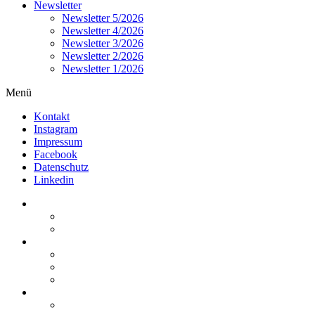
Newsletter
Newsletter 5/2026
Newsletter 4/2026
Newsletter 3/2026
Newsletter 2/2026
Newsletter 1/2026
Menü
Kontakt
Instagram
Impressum
Facebook
Datenschutz
Linkedin
Home
Kurzmeldungen
Kommentare
Über die Arbeitsgemeinschaft
Der geschäftsführende Ausschuss
Junges Steuerrecht
Unsere Partner
Termine / Veranstaltungen
Aktuell