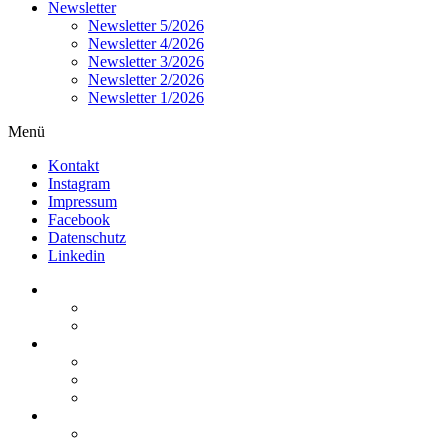
Newsletter
Newsletter 5/2026
Newsletter 4/2026
Newsletter 3/2026
Newsletter 2/2026
Newsletter 1/2026
Menü
Kontakt
Instagram
Impressum
Facebook
Datenschutz
Linkedin
Home
Kurzmeldungen
Kommentare
Über die Arbeitsgemeinschaft
Der geschäftsführende Ausschuss
Junges Steuerrecht
Unsere Partner
Termine / Veranstaltungen
Aktuell