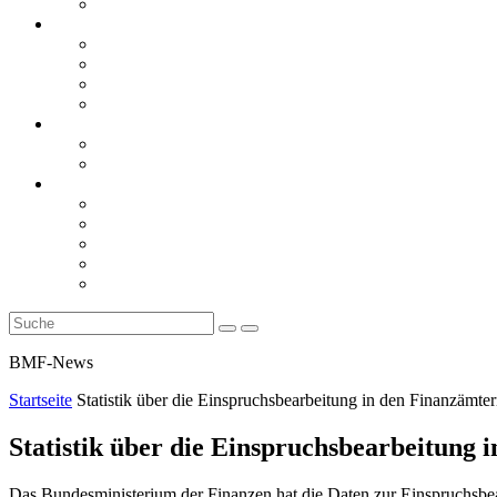
Rückblicke
steueranwaltsmagazin online
steueranwaltsmagazin online 2/2026
steueranwaltsmagazin online 1/2026
steueranwaltsmagazin bis 2025
LiteraTour
Aktuelles
BMF
Finanzgerichte
Newsletter
Newsletter 5/2026
Newsletter 4/2026
Newsletter 3/2026
Newsletter 2/2026
Newsletter 1/2026
BMF-News
Startseite
Statistik über die Einspruchsbearbeitung in den Finanzämte
Statistik über die Einspruchsbearbeitung 
Das Bundesministerium der Finanzen hat die Daten zur Einspruchsbe