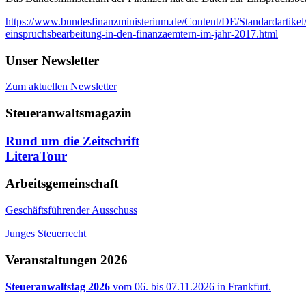
https://www.bundesfinanzministerium.de/Content/DE/Standardartik
einspruchsbearbeitung-in-den-finanzaemtern-im-jahr-2017.html
Unser Newsletter
Zum aktuellen Newsletter
Steueranwaltsmagazin
Rund um die Zeitschrift
LiteraTour
Arbeitsgemeinschaft
Geschäftsführender Ausschuss
Junges Steuerrecht
Veranstaltungen 2026
Steueranwaltstag 2026
vom 06. bis 07.11.2026 in Frankfurt.