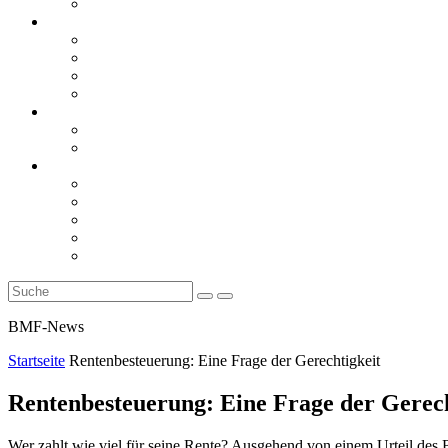
Rückblicke
steueranwaltsmagazin online
steueranwaltsmagazin online 2/2026
steueranwaltsmagazin online 1/2026
steueranwaltsmagazin bis 2025
LiteraTour
Aktuelles
BMF
Finanzgerichte
Newsletter
Newsletter 5/2026
Newsletter 4/2026
Newsletter 3/2026
Newsletter 2/2026
Newsletter 1/2026
BMF-News
Startseite
Rentenbesteuerung: Eine Frage der Gerechtigkeit
Rentenbesteuerung: Eine Frage der Gerech
Wer zahlt wie viel für seine Rente? Ausgehend von einem Urteil des 