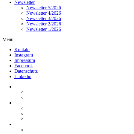
Newsletter
Newsletter 5/2026
Newsletter 4/2026
Newsletter 3/2026
Newsletter 2/2026
Newsletter 1/2026
Menü
Kontakt
Instagram
Impressum
Facebook
Datenschutz
Linkedin
Home
Kurzmeldungen
Kommentare
Über die Arbeitsgemeinschaft
Der geschäftsführende Ausschuss
Junges Steuerrecht
Unsere Partner
Termine / Veranstaltungen
Aktuell