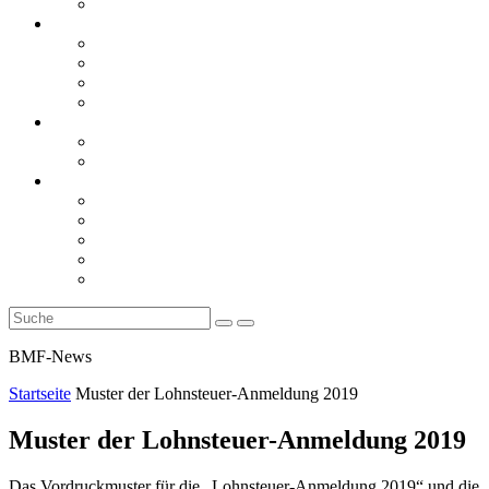
Rückblicke
steueranwaltsmagazin online
steueranwaltsmagazin online 2/2026
steueranwaltsmagazin online 1/2026
steueranwaltsmagazin bis 2025
LiteraTour
Aktuelles
BMF
Finanzgerichte
Newsletter
Newsletter 5/2026
Newsletter 4/2026
Newsletter 3/2026
Newsletter 2/2026
Newsletter 1/2026
BMF-News
Startseite
Muster der Lohnsteuer-Anmeldung 2019
Muster der Lohnsteuer-Anmeldung 2019
Das Vordruckmuster für die „Lohnsteuer-Anmeldung 2019“ und die