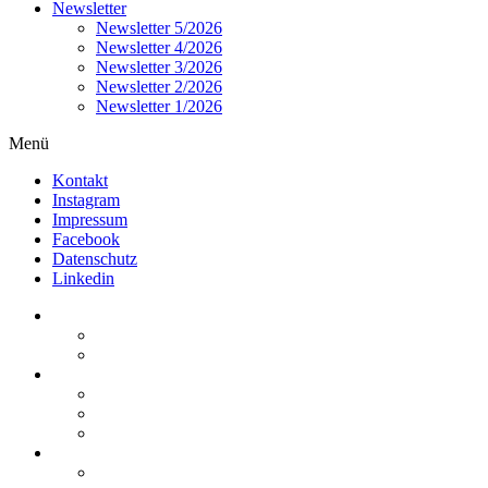
Newsletter
Newsletter 5/2026
Newsletter 4/2026
Newsletter 3/2026
Newsletter 2/2026
Newsletter 1/2026
Menü
Kontakt
Instagram
Impressum
Facebook
Datenschutz
Linkedin
Home
Kurzmeldungen
Kommentare
Über die Arbeitsgemeinschaft
Der geschäftsführende Ausschuss
Junges Steuerrecht
Unsere Partner
Termine / Veranstaltungen
Aktuell