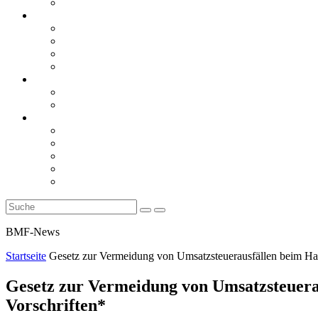
Rückblicke
steueranwaltsmagazin online
steueranwaltsmagazin online 2/2026
steueranwaltsmagazin online 1/2026
steueranwaltsmagazin bis 2025
LiteraTour
Aktuelles
BMF
Finanzgerichte
Newsletter
Newsletter 5/2026
Newsletter 4/2026
Newsletter 3/2026
Newsletter 2/2026
Newsletter 1/2026
BMF-News
Startseite
Gesetz zur Vermeidung von Umsatzsteuerausfällen beim Hand
Gesetz zur Vermeidung von Umsatzsteuerau
Vorschriften*