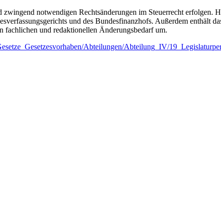
 und zwingend notwendigen Rechtsänderungen im Steuerrecht erfolge
sverfassungsgerichts und des Bundesfinanzhofs. Außerdem enthält d
n fachlichen und redaktionellen Änderungsbedarf um.
/Gesetze_Gesetzesvorhaben/Abteilungen/Abteilung_IV/19_Legislaturp