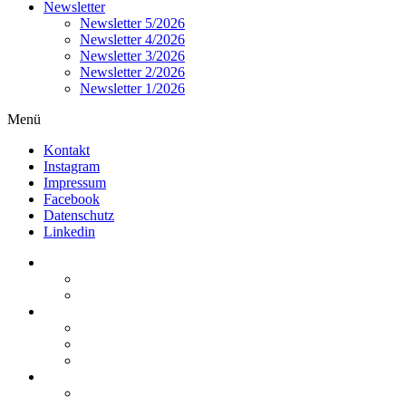
Newsletter
Newsletter 5/2026
Newsletter 4/2026
Newsletter 3/2026
Newsletter 2/2026
Newsletter 1/2026
Menü
Kontakt
Instagram
Impressum
Facebook
Datenschutz
Linkedin
Home
Kurzmeldungen
Kommentare
Über die Arbeitsgemeinschaft
Der geschäftsführende Ausschuss
Junges Steuerrecht
Unsere Partner
Termine / Veranstaltungen
Aktuell