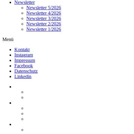
Newsletter
Newsletter 5/2026
Newsletter 4/2026
Newsletter 3/2026
Newsletter 2/2026
Newsletter 1/2026
Menü
Kontakt
Instagram
Impressum
Facebook
Datenschutz
Linkedin
Home
Kurzmeldungen
Kommentare
Über die Arbeitsgemeinschaft
Der geschäftsführende Ausschuss
Junges Steuerrecht
Unsere Partner
Termine / Veranstaltungen
Aktuell