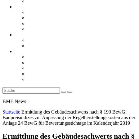
Rückblicke
steueranwaltsmagazin online
steueranwaltsmagazin online 2/2026
steueranwaltsmagazin online 1/2026
steueranwaltsmagazin bis 2025
LiteraTour
Aktuelles
BMF
Finanzgerichte
Newsletter
Newsletter 5/2026
Newsletter 4/2026
Newsletter 3/2026
Newsletter 2/2026
Newsletter 1/2026
BMF-News
Startseite
Ermittlung des Gebäudesachwerts nach § 190 BewG;
Baupreisindizes zur Anpassung der Regelherstellungskosten aus der
Anlage 24 BewG für Bewertungsstichtage im Kalenderjahr 2019
Ermittlung des Gebäudesachwerts nach §