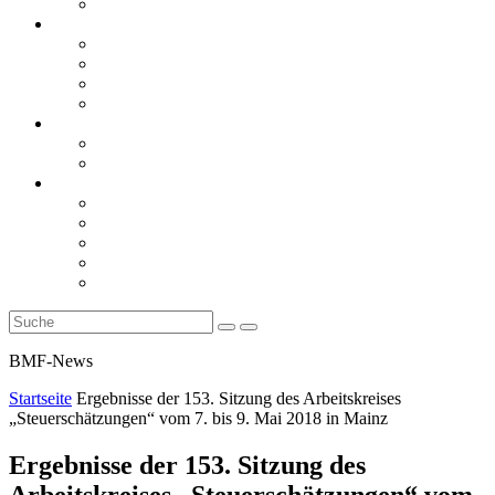
Rückblicke
steueranwaltsmagazin online
steueranwaltsmagazin online 2/2026
steueranwaltsmagazin online 1/2026
steueranwaltsmagazin bis 2025
LiteraTour
Aktuelles
BMF
Finanzgerichte
Newsletter
Newsletter 5/2026
Newsletter 4/2026
Newsletter 3/2026
Newsletter 2/2026
Newsletter 1/2026
BMF-News
Startseite
Ergebnisse der 153. Sitzung des Arbeitskreises
„Steuerschätzungen“ vom 7. bis 9. Mai 2018 in Mainz
Ergebnisse der 153. Sitzung des
Arbeitskreises „Steuerschätzungen“ vom