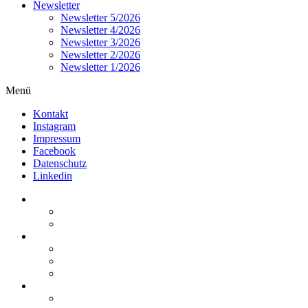
Newsletter
Newsletter 5/2026
Newsletter 4/2026
Newsletter 3/2026
Newsletter 2/2026
Newsletter 1/2026
Menü
Kontakt
Instagram
Impressum
Facebook
Datenschutz
Linkedin
Home
Kurzmeldungen
Kommentare
Über die Arbeitsgemeinschaft
Der geschäftsführende Ausschuss
Junges Steuerrecht
Unsere Partner
Termine / Veranstaltungen
Aktuell