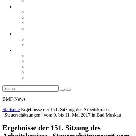
Rückblicke
steueranwaltsmagazin online
steueranwaltsmagazin online 2/2026
steueranwaltsmagazin online 1/2026
steueranwaltsmagazin bis 2025
LiteraTour
Aktuelles
BMF
Finanzgerichte
Newsletter
Newsletter 5/2026
Newsletter 4/2026
Newsletter 3/2026
Newsletter 2/2026
Newsletter 1/2026
BMF-News
Startseite
Ergebnisse der 151. Sitzung des Arbeitskreises
„Steuerschätzungen“ vom 9. bis 11. Mai 2017 in Bad Muskau
Ergebnisse der 151. Sitzung des
Arbeitskreises „Steuerschätzungen“ vom