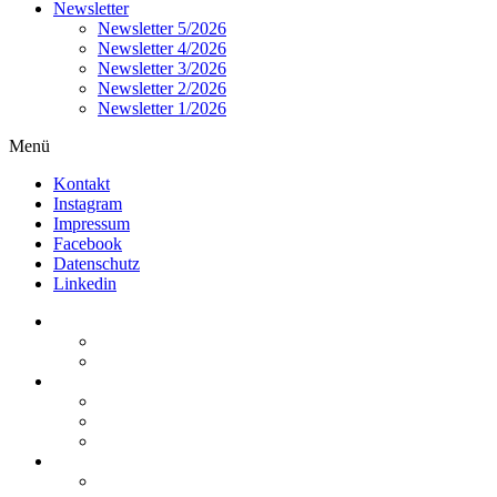
Newsletter
Newsletter 5/2026
Newsletter 4/2026
Newsletter 3/2026
Newsletter 2/2026
Newsletter 1/2026
Menü
Kontakt
Instagram
Impressum
Facebook
Datenschutz
Linkedin
Home
Kurzmeldungen
Kommentare
Über die Arbeitsgemeinschaft
Der geschäftsführende Ausschuss
Junges Steuerrecht
Unsere Partner
Termine / Veranstaltungen
Aktuell