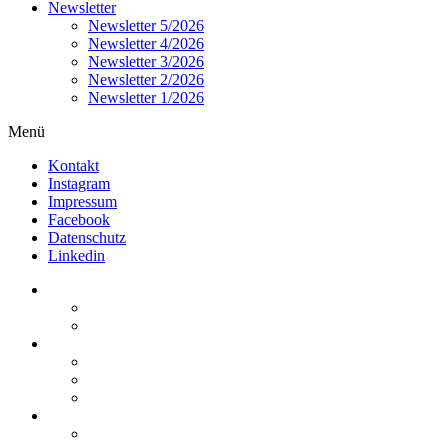
Newsletter
Newsletter 5/2026
Newsletter 4/2026
Newsletter 3/2026
Newsletter 2/2026
Newsletter 1/2026
Menü
Kontakt
Instagram
Impressum
Facebook
Datenschutz
Linkedin
Home
Kurzmeldungen
Kommentare
Über die Arbeitsgemeinschaft
Der geschäftsführende Ausschuss
Junges Steuerrecht
Unsere Partner
Termine / Veranstaltungen
Aktuell