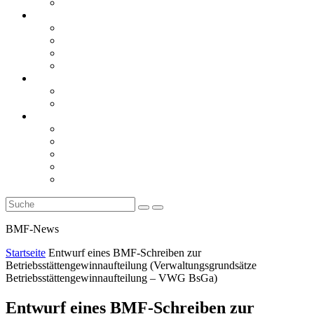
Rückblicke
steueranwaltsmagazin online
steueranwaltsmagazin online 2/2026
steueranwaltsmagazin online 1/2026
steueranwaltsmagazin bis 2025
LiteraTour
Aktuelles
BMF
Finanzgerichte
Newsletter
Newsletter 5/2026
Newsletter 4/2026
Newsletter 3/2026
Newsletter 2/2026
Newsletter 1/2026
BMF-News
Startseite
Entwurf eines BMF-Schreiben zur
Betriebsstättengewinnaufteilung (Verwaltungsgrundsätze
Betriebsstättengewinnaufteilung – VWG BsGa)
Entwurf eines BMF-Schreiben zur