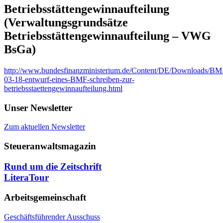
Betriebsstättengewinnaufteilung
(Verwaltungsgrundsätze
Betriebsstättengewinnaufteilung – VWG
BsGa)
http://www.bundesfinanzministerium.de/Content/DE/Downloads/BMF_
03-18-entwurf-eines-BMF-schreiben-zur-
betriebsstaettengewinnaufteilung.html
Unser Newsletter
Zum aktuellen Newsletter
Steueranwaltsmagazin
Rund um die Zeitschrift
LiteraTour
Arbeitsgemeinschaft
Geschäftsführender Ausschuss