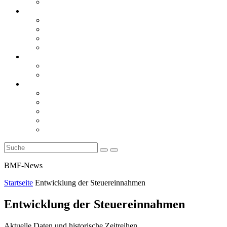
Rückblicke
steueranwaltsmagazin online
steueranwaltsmagazin online 2/2026
steueranwaltsmagazin online 1/2026
steueranwaltsmagazin bis 2025
LiteraTour
Aktuelles
BMF
Finanzgerichte
Newsletter
Newsletter 5/2026
Newsletter 4/2026
Newsletter 3/2026
Newsletter 2/2026
Newsletter 1/2026
BMF-News
Startseite
Entwicklung der Steuereinnahmen
Entwicklung der Steuereinnahmen
Aktuelle Daten und historische Zeitreihen