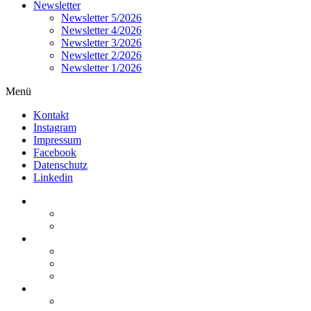
Newsletter
Newsletter 5/2026
Newsletter 4/2026
Newsletter 3/2026
Newsletter 2/2026
Newsletter 1/2026
Menü
Kontakt
Instagram
Impressum
Facebook
Datenschutz
Linkedin
Home
Kurzmeldungen
Kommentare
Über die Arbeitsgemeinschaft
Der geschäftsführende Ausschuss
Junges Steuerrecht
Unsere Partner
Termine / Veranstaltungen
Aktuell