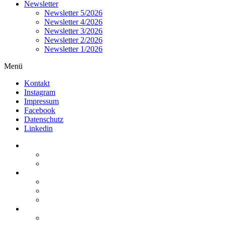
Newsletter
Newsletter 5/2026
Newsletter 4/2026
Newsletter 3/2026
Newsletter 2/2026
Newsletter 1/2026
Menü
Kontakt
Instagram
Impressum
Facebook
Datenschutz
Linkedin
Home
Kurzmeldungen
Kommentare
Über die Arbeitsgemeinschaft
Der geschäftsführende Ausschuss
Junges Steuerrecht
Unsere Partner
Termine / Veranstaltungen
Aktuell