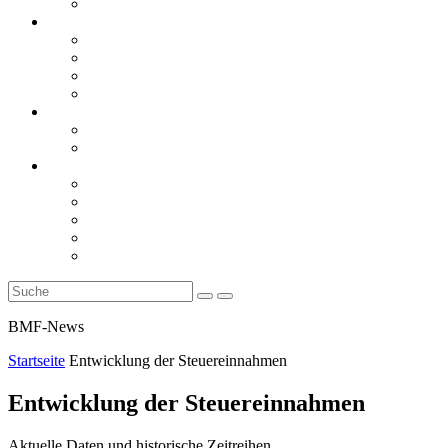
Rückblicke
steueranwaltsmagazin online
steueranwaltsmagazin online 2/2026
steueranwaltsmagazin online 1/2026
steueranwaltsmagazin bis 2025
LiteraTour
Aktuelles
BMF
Finanzgerichte
Newsletter
Newsletter 5/2026
Newsletter 4/2026
Newsletter 3/2026
Newsletter 2/2026
Newsletter 1/2026
BMF-News
Startseite
Entwicklung der Steuereinnahmen
Entwicklung der Steuereinnahmen
Aktuelle Daten und historische Zeitreihen