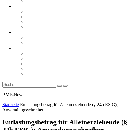
Rückblicke
steueranwaltsmagazin online
steueranwaltsmagazin online 2/2026
steueranwaltsmagazin online 1/2026
steueranwaltsmagazin bis 2025
LiteraTour
Aktuelles
BMF
Finanzgerichte
Newsletter
Newsletter 5/2026
Newsletter 4/2026
Newsletter 3/2026
Newsletter 2/2026
Newsletter 1/2026
BMF-News
Startseite
Entlastungsbetrag für Alleinerziehende (§ 24b EStG);
Anwendungsschreiben
Entlastungsbetrag für Alleinerziehende (§
24b EStG); Anwendungsschreiben