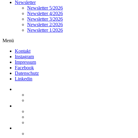
Newsletter
Newsletter 5/2026
Newsletter 4/2026
Newsletter 3/2026
Newsletter 2/2026
Newsletter 1/2026
Menü
Kontakt
Instagram
Impressum
Facebook
Datenschutz
Linkedin
Home
Kurzmeldungen
Kommentare
Über die Arbeitsgemeinschaft
Der geschäftsführende Ausschuss
Junges Steuerrecht
Unsere Partner
Termine / Veranstaltungen
Aktuell