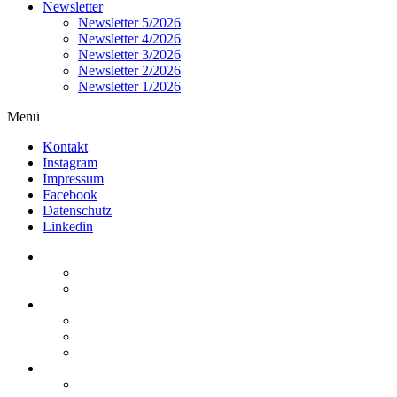
Newsletter
Newsletter 5/2026
Newsletter 4/2026
Newsletter 3/2026
Newsletter 2/2026
Newsletter 1/2026
Menü
Kontakt
Instagram
Impressum
Facebook
Datenschutz
Linkedin
Home
Kurzmeldungen
Kommentare
Über die Arbeitsgemeinschaft
Der geschäftsführende Ausschuss
Junges Steuerrecht
Unsere Partner
Termine / Veranstaltungen
Aktuell