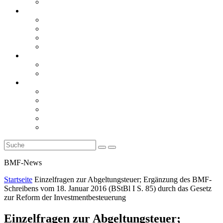
Rückblicke
steueranwaltsmagazin online
steueranwaltsmagazin online 2/2026
steueranwaltsmagazin online 1/2026
steueranwaltsmagazin bis 2025
LiteraTour
Aktuelles
BMF
Finanzgerichte
Newsletter
Newsletter 5/2026
Newsletter 4/2026
Newsletter 3/2026
Newsletter 2/2026
Newsletter 1/2026
BMF-News
Startseite
Einzelfragen zur Abgeltungsteuer; Ergänzung des BMF-
Schreibens vom 18. Januar 2016 (BStBl I S. 85) durch das Gesetz
zur Reform der Investmentbesteuerung
Einzelfragen zur Abgeltungsteuer;