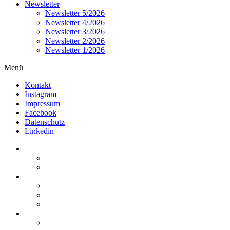
Newsletter
Newsletter 5/2026
Newsletter 4/2026
Newsletter 3/2026
Newsletter 2/2026
Newsletter 1/2026
Menü
Kontakt
Instagram
Impressum
Facebook
Datenschutz
Linkedin
Home
Kurzmeldungen
Kommentare
Über die Arbeitsgemeinschaft
Der geschäftsführende Ausschuss
Junges Steuerrecht
Unsere Partner
Termine / Veranstaltungen
Aktuell