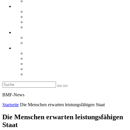
Rückblicke
steueranwaltsmagazin online
steueranwaltsmagazin online 2/2026
steueranwaltsmagazin online 1/2026
steueranwaltsmagazin bis 2025
LiteraTour
Aktuelles
BMF
Finanzgerichte
Newsletter
Newsletter 5/2026
Newsletter 4/2026
Newsletter 3/2026
Newsletter 2/2026
Newsletter 1/2026
BMF-News
Startseite
Die Menschen erwarten leistungsfähigen Staat
Die Menschen erwarten leistungsfähigen
Staat