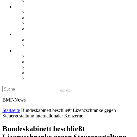
Rückblicke
steueranwaltsmagazin online
steueranwaltsmagazin online 2/2026
steueranwaltsmagazin online 1/2026
steueranwaltsmagazin bis 2025
LiteraTour
Aktuelles
BMF
Finanzgerichte
Newsletter
Newsletter 5/2026
Newsletter 4/2026
Newsletter 3/2026
Newsletter 2/2026
Newsletter 1/2026
BMF-News
Startseite
Bundeskabinett beschließt Lizenzschranke gegen
Steuergestaltung internationaler Konzerne
Bundeskabinett beschließt
Lizenzschranke gegen Steuergestaltung