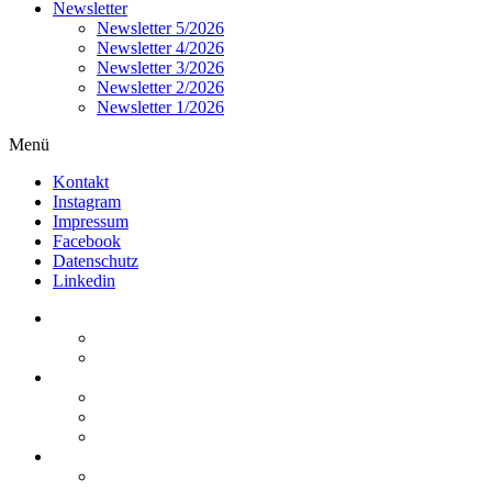
Newsletter
Newsletter 5/2026
Newsletter 4/2026
Newsletter 3/2026
Newsletter 2/2026
Newsletter 1/2026
Menü
Kontakt
Instagram
Impressum
Facebook
Datenschutz
Linkedin
Home
Kurzmeldungen
Kommentare
Über die Arbeitsgemeinschaft
Der geschäftsführende Ausschuss
Junges Steuerrecht
Unsere Partner
Termine / Veranstaltungen
Aktuell