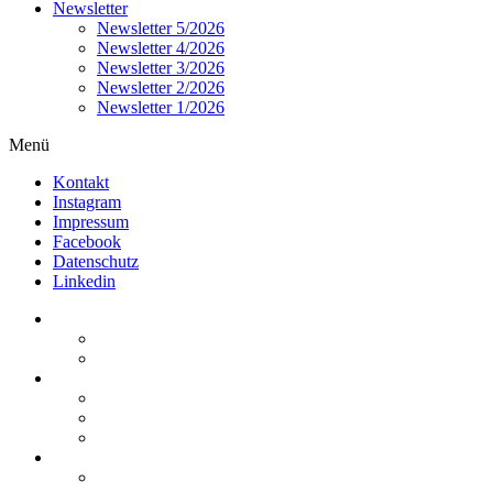
Newsletter
Newsletter 5/2026
Newsletter 4/2026
Newsletter 3/2026
Newsletter 2/2026
Newsletter 1/2026
Menü
Kontakt
Instagram
Impressum
Facebook
Datenschutz
Linkedin
Home
Kurzmeldungen
Kommentare
Über die Arbeitsgemeinschaft
Der geschäftsführende Ausschuss
Junges Steuerrecht
Unsere Partner
Termine / Veranstaltungen
Aktuell