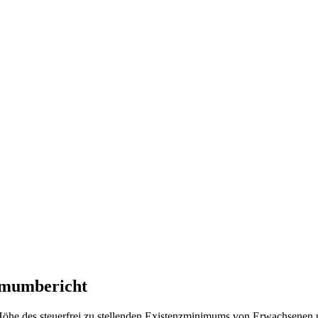
nimumbericht
öhe des steuerfrei zu stellenden Existenzminimums von Erwachsenen u