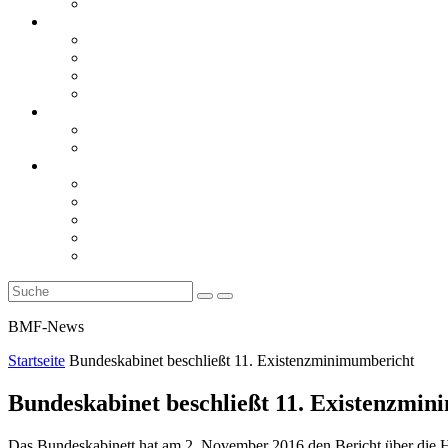
Rückblicke
steueranwaltsmagazin online
steueranwaltsmagazin online 2/2026
steueranwaltsmagazin online 1/2026
steueranwaltsmagazin bis 2025
LiteraTour
Aktuelles
BMF
Finanzgerichte
Newsletter
Newsletter 5/2026
Newsletter 4/2026
Newsletter 3/2026
Newsletter 2/2026
Newsletter 1/2026
BMF-News
Startseite
Bundeskabinet beschließt 11. Existenzminimumbericht
Bundeskabinet beschließt 11. Existenzmi
Das Bundeskabinett hat am 2. November 2016 den Bericht über die H