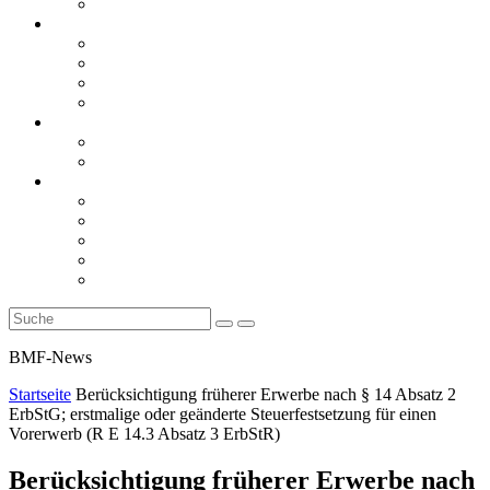
Rückblicke
steueranwaltsmagazin online
steueranwaltsmagazin online 2/2026
steueranwaltsmagazin online 1/2026
steueranwaltsmagazin bis 2025
LiteraTour
Aktuelles
BMF
Finanzgerichte
Newsletter
Newsletter 5/2026
Newsletter 4/2026
Newsletter 3/2026
Newsletter 2/2026
Newsletter 1/2026
BMF-News
Startseite
Berücksichtigung früherer Erwerbe nach § 14 Absatz 2
ErbStG; erstmalige oder geänderte Steuerfestsetzung für einen
Vorerwerb (R E 14.3 Absatz 3 ErbStR)
Berücksichtigung früherer Erwerbe nach