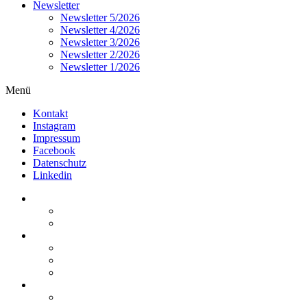
Newsletter
Newsletter 5/2026
Newsletter 4/2026
Newsletter 3/2026
Newsletter 2/2026
Newsletter 1/2026
Menü
Kontakt
Instagram
Impressum
Facebook
Datenschutz
Linkedin
Home
Kurzmeldungen
Kommentare
Über die Arbeitsgemeinschaft
Der geschäftsführende Ausschuss
Junges Steuerrecht
Unsere Partner
Termine / Veranstaltungen
Aktuell