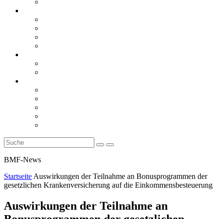
Rückblicke
steueranwaltsmagazin online
steueranwaltsmagazin online 2/2026
steueranwaltsmagazin online 1/2026
steueranwaltsmagazin bis 2025
LiteraTour
Aktuelles
BMF
Finanzgerichte
Newsletter
Newsletter 5/2026
Newsletter 4/2026
Newsletter 3/2026
Newsletter 2/2026
Newsletter 1/2026
BMF-News
Startseite
Auswirkungen der Teilnahme an Bonusprogrammen der
gesetzlichen Krankenversicherung auf die Einkommensbesteuerung
Auswirkungen der Teilnahme an
Bonusprogrammen der gesetzlichen