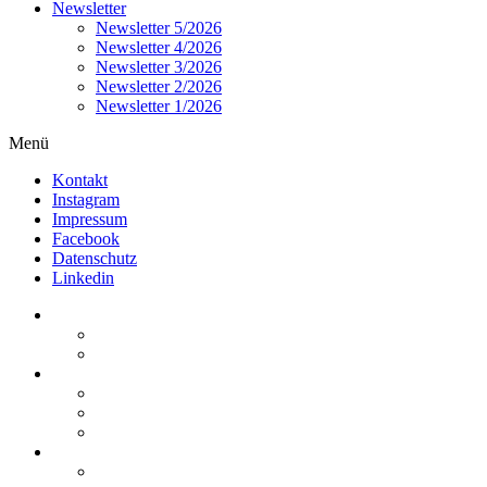
Newsletter
Newsletter 5/2026
Newsletter 4/2026
Newsletter 3/2026
Newsletter 2/2026
Newsletter 1/2026
Menü
Kontakt
Instagram
Impressum
Facebook
Datenschutz
Linkedin
Home
Kurzmeldungen
Kommentare
Über die Arbeitsgemeinschaft
Der geschäftsführende Ausschuss
Junges Steuerrecht
Unsere Partner
Termine / Veranstaltungen
Aktuell