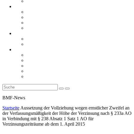
Rückblicke
steueranwaltsmagazin online
steueranwaltsmagazin online 2/2026
steueranwaltsmagazin online 1/2026
steueranwaltsmagazin bis 2025
LiteraTour
Aktuelles
BMF
Finanzgerichte
Newsletter
Newsletter 5/2026
Newsletter 4/2026
Newsletter 3/2026
Newsletter 2/2026
Newsletter 1/2026
BMF-News
Startseite
Aussetzung der Vollziehung wegen ernstlicher Zweifel an
der Verfassungsmäßigkeit der Höhe der Verzinsung nach § 233a AO
in Verbindung mit § 238 Absatz 1 Satz 1 AO für
Verzinsungszeiträume ab dem 1. April 2015