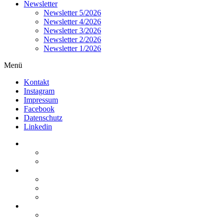
Newsletter
Newsletter 5/2026
Newsletter 4/2026
Newsletter 3/2026
Newsletter 2/2026
Newsletter 1/2026
Menü
Kontakt
Instagram
Impressum
Facebook
Datenschutz
Linkedin
Home
Kurzmeldungen
Kommentare
Über die Arbeitsgemeinschaft
Der geschäftsführende Ausschuss
Junges Steuerrecht
Unsere Partner
Termine / Veranstaltungen
Aktuell