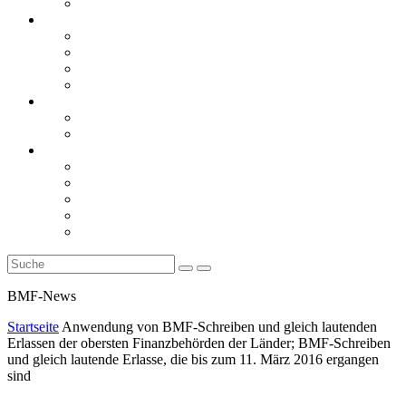
Rückblicke
steueranwaltsmagazin online
steueranwaltsmagazin online 2/2026
steueranwaltsmagazin online 1/2026
steueranwaltsmagazin bis 2025
LiteraTour
Aktuelles
BMF
Finanzgerichte
Newsletter
Newsletter 5/2026
Newsletter 4/2026
Newsletter 3/2026
Newsletter 2/2026
Newsletter 1/2026
BMF-News
Startseite
Anwendung von BMF-Schreiben und gleich lautenden
Erlassen der obersten Finanzbehörden der Länder; BMF-Schreiben
und gleich lautende Erlasse, die bis zum 11. März 2016 ergangen
sind