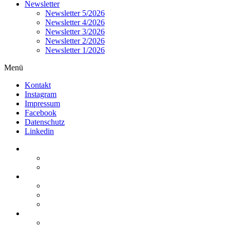
Newsletter
Newsletter 5/2026
Newsletter 4/2026
Newsletter 3/2026
Newsletter 2/2026
Newsletter 1/2026
Menü
Kontakt
Instagram
Impressum
Facebook
Datenschutz
Linkedin
Home
Kurzmeldungen
Kommentare
Über die Arbeitsgemeinschaft
Der geschäftsführende Ausschuss
Junges Steuerrecht
Unsere Partner
Termine / Veranstaltungen
Aktuell