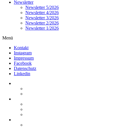
Newsletter
Newsletter 5/2026
Newsletter 4/2026
Newsletter 3/2026
Newsletter 2/2026
Newsletter 1/2026
Menü
Kontakt
Instagram
Impressum
Facebook
Datenschutz
Linkedin
Home
Kurzmeldungen
Kommentare
Über die Arbeitsgemeinschaft
Der geschäftsführende Ausschuss
Junges Steuerrecht
Unsere Partner
Termine / Veranstaltungen
Aktuell