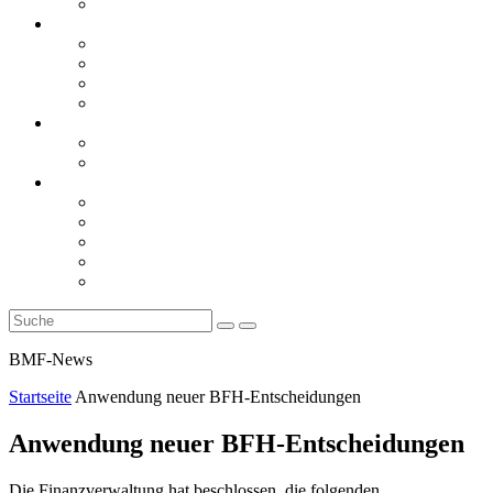
Rückblicke
steueranwaltsmagazin online
steueranwaltsmagazin online 2/2026
steueranwaltsmagazin online 1/2026
steueranwaltsmagazin bis 2025
LiteraTour
Aktuelles
BMF
Finanzgerichte
Newsletter
Newsletter 5/2026
Newsletter 4/2026
Newsletter 3/2026
Newsletter 2/2026
Newsletter 1/2026
BMF-News
Startseite
Anwendung neuer BFH-Entscheidungen
Anwendung neuer BFH-Entscheidungen
Die Finanzverwaltung hat beschlossen, die folgenden