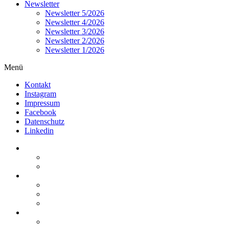
Newsletter
Newsletter 5/2026
Newsletter 4/2026
Newsletter 3/2026
Newsletter 2/2026
Newsletter 1/2026
Menü
Kontakt
Instagram
Impressum
Facebook
Datenschutz
Linkedin
Home
Kurzmeldungen
Kommentare
Über die Arbeitsgemeinschaft
Der geschäftsführende Ausschuss
Junges Steuerrecht
Unsere Partner
Termine / Veranstaltungen
Aktuell