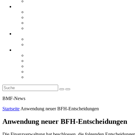
Rückblicke
steueranwaltsmagazin online
steueranwaltsmagazin online 2/2026
steueranwaltsmagazin online 1/2026
steueranwaltsmagazin bis 2025
LiteraTour
Aktuelles
BMF
Finanzgerichte
Newsletter
Newsletter 5/2026
Newsletter 4/2026
Newsletter 3/2026
Newsletter 2/2026
Newsletter 1/2026
BMF-News
Startseite
Anwendung neuer BFH-Entscheidungen
Anwendung neuer BFH-Entscheidungen
Die Finanzverwaltung hat beschlossen, die folgenden Entscheidungen 