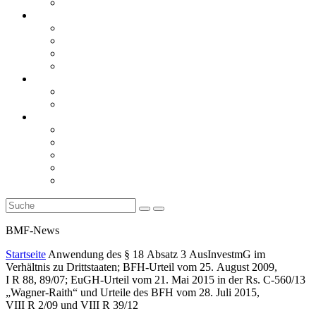
Rückblicke
steueranwaltsmagazin online
steueranwaltsmagazin online 2/2026
steueranwaltsmagazin online 1/2026
steueranwaltsmagazin bis 2025
LiteraTour
Aktuelles
BMF
Finanzgerichte
Newsletter
Newsletter 5/2026
Newsletter 4/2026
Newsletter 3/2026
Newsletter 2/2026
Newsletter 1/2026
BMF-News
Startseite
Anwendung des § 18 Absatz 3 AusInvestmG im
Verhältnis zu Drittstaaten; BFH-Urteil vom 25. August 2009,
I R 88, 89/07; EuGH-Urteil vom 21. Mai 2015 in der Rs. C-560/13
„Wagner-Raith“ und Urteile des BFH vom 28. Juli 2015,
VIII R 2/09 und VIII R 39/12