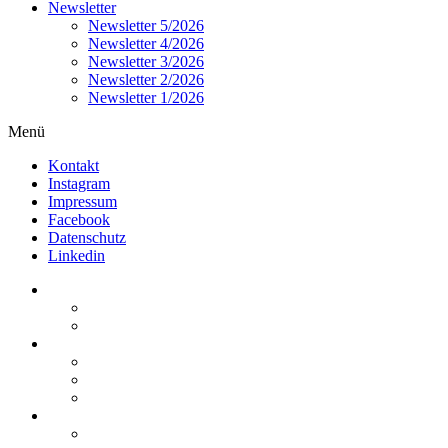
Newsletter
Newsletter 5/2026
Newsletter 4/2026
Newsletter 3/2026
Newsletter 2/2026
Newsletter 1/2026
Menü
Kontakt
Instagram
Impressum
Facebook
Datenschutz
Linkedin
Home
Kurzmeldungen
Kommentare
Über die Arbeitsgemeinschaft
Der geschäftsführende Ausschuss
Junges Steuerrecht
Unsere Partner
Termine / Veranstaltungen
Aktuell