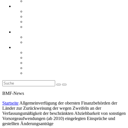
Rückblicke
steueranwaltsmagazin online
steueranwaltsmagazin online 2/2026
steueranwaltsmagazin online 1/2026
steueranwaltsmagazin bis 2025
LiteraTour
Aktuelles
BMF
Finanzgerichte
Newsletter
Newsletter 5/2026
Newsletter 4/2026
Newsletter 3/2026
Newsletter 2/2026
Newsletter 1/2026
BMF-News
Startseite
Allgemeinverfügung der obersten Finanzbehörden der
Länder zur Zurückweisung der wegen Zweifeln an der
Verfassungsmäßigkeit der beschränkten Abziehbarkeit von sonstigen
Vorsorgeaufwendungen (ab 2010) eingelegten Einsprüche und
gestellten Änderungsanträge