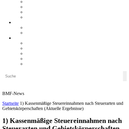
steueranwaltsmagazin online 2/2026
steueranwaltsmagazin online 1/2026
steueranwaltsmagazin bis 2025
LiteraTour
Aktuelles
BMF
Finanzgerichte
Newsletter
Newsletter 5/2026
Newsletter 4/2026
Newsletter 3/2026
Newsletter 2/2026
Newsletter 1/2026
BMF-News
Startseite
1) Kassenmäßige Steuereinnahmen nach Steuerarten und
Gebietskörperschaften (Aktuelle Ergebnisse)
1) Kassenmäßige Steuereinnahmen nach
Steuerarten und Gebietskörperschaften