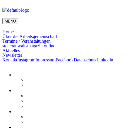
MENÜ
Home
Über die Arbeitsgemeinschaft
Termine / Veranstaltungen
steueranwaltsmagazin online
Aktuelles
Newsletter
Kontakt
Instagram
Impressum
Facebook
Datenschutz
Linkedin
Home
Kurzmeldungen
Kommentare
Über die Arbeitsgemeinschaft
Der geschäftsführende Ausschuss
Junges Steuerrecht
Unsere Partner
Termine / Veranstaltungen
Aktuell
Rückblicke
steueranwaltsmagazin online