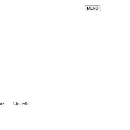
MENÜ
utz
Linkedin