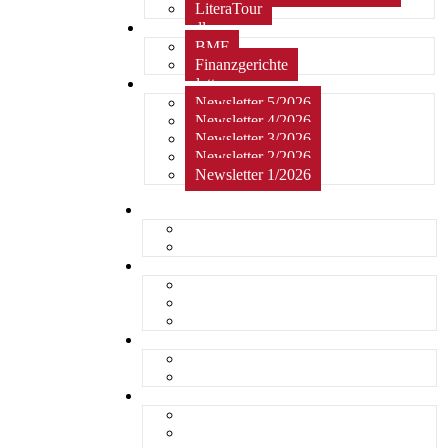
LiteraTour
Aktuelles
BMF
Finanzgerichte
Newsletter
Newsletter 5/2026
Newsletter 4/2026
Newsletter 3/2026
Newsletter 2/2026
Newsletter 1/2026
Home
Kurzmeldungen
Kommentare
Über die Arbeitsgemeinschaft
Der geschäftsführende Ausschuss
Junges Steuerrecht
Unsere Partner
Termine / Veranstaltungen
Aktuell
Rückblicke
steueranwaltsmagazin online
steueranwaltsmagazin online 2/2026
steueranwaltsmagazin online 1/2026