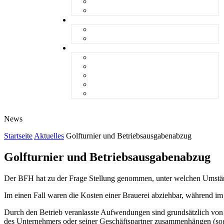
steueranwaltsmagazin bis 2025
LiteraTour
Aktuelles
BMF
Finanzgerichte
Newsletter
Newsletter 5/2026
Newsletter 4/2026
Newsletter 3/2026
Newsletter 2/2026
Newsletter 1/2026
News
Startseite
Aktuelles
Golfturnier und Betriebsausgabenabzug
Golfturnier und Betriebsausgabenabzug
Der BFH hat zu der Frage Stellung genommen, unter welchen Umstä
Im einen Fall waren die Kosten einer Brauerei abziehbar, während im
Durch den Betrieb veranlasste Aufwendungen sind grundsätzlich von 
des Unternehmers oder seiner Geschäftspartner zusammenhängen (so