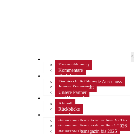
Home
Kurzmeldungen
Kommentare
Über die Arbeitsgemeinschaft
Der geschäftsführende Ausschuss
Junges Steuerrecht
Unsere Partner
Termine / Veranstaltungen
Aktuell
Rückblicke
steueranwaltsmagazin online
steueranwaltsmagazin online 2/2026
steueranwaltsmagazin online 1/2026
steueranwaltsmagazin bis 2025