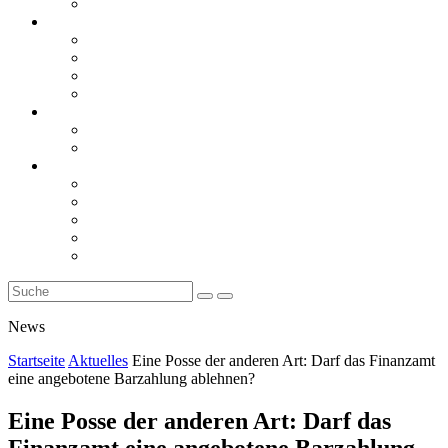
Rückblicke
steueranwaltsmagazin online
steueranwaltsmagazin online 2/2026
steueranwaltsmagazin online 1/2026
steueranwaltsmagazin bis 2025
LiteraTour
Aktuelles
BMF
Finanzgerichte
Newsletter
Newsletter 5/2026
Newsletter 4/2026
Newsletter 3/2026
Newsletter 2/2026
Newsletter 1/2026
News
Startseite
Aktuelles
Eine Posse der anderen Art: Darf das Finanzamt
eine angebotene Barzahlung ablehnen?
Eine Posse der anderen Art: Darf das
Finanzamt eine angebotene Barzahlung