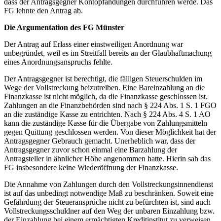
dass der Antragsgegner Kontopfändungen durchführen werde. Das
FG lehnte den Antrag ab.
Die Argumentation des FG Münster
Der Antrag auf Erlass einer einstweiligen Anordnung war
unbegründet, weil es im Streitfall bereits an der Glaubhaftmachung
eines Anordnungsanspruchs fehlte.
Der Antragsgegner ist berechtigt, die fälligen Steuerschulden im
Wege der Vollstreckung beizutreiben. Eine Bareinzahlung an die
Finanzkasse ist nicht möglich, da die Finanzkasse geschlossen ist.
Zahlungen an die Finanzbehörden sind nach § 224 Abs. 1 S. 1 FGO
an die zuständige Kasse zu entrichten. Nach § 224 Abs. 4 S. 1 AO
kann die zuständige Kasse für die Übergabe von Zahlungsmitteln
gegen Quittung geschlossen werden. Von dieser Möglichkeit hat der
Antragsgegner Gebrauch gemacht. Unerheblich war, dass der
Antragsgegner zuvor schon einmal eine Barzahlung der
Antragsteller in ähnlicher Höhe angenommen hatte. Hierin sah das
FG insbesondere keine Wiederöffnung der Finanzkasse.
Die Annahme von Zahlungen durch den Vollstreckungsinnendienst
ist auf das unbedingt notwendige Maß zu beschränken. Soweit eine
Gefährdung der Steueransprüche nicht zu befürchten ist, sind auch
Vollstreckungsschuldner auf den Weg der unbaren Einzahlung bzw.
der Einzahlung bei einem ermächtigten Kreditinstitut zu verweisen.