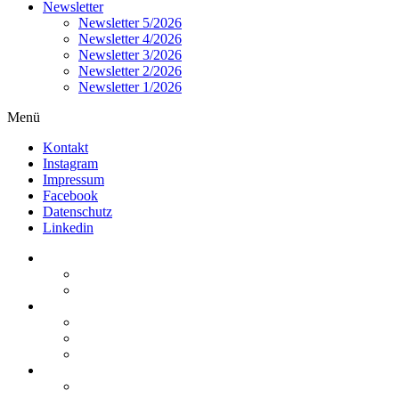
Newsletter
Newsletter 5/2026
Newsletter 4/2026
Newsletter 3/2026
Newsletter 2/2026
Newsletter 1/2026
Menü
Kontakt
Instagram
Impressum
Facebook
Datenschutz
Linkedin
Home
Kurzmeldungen
Kommentare
Über die Arbeitsgemeinschaft
Der geschäftsführende Ausschuss
Junges Steuerrecht
Unsere Partner
Termine / Veranstaltungen
Aktuell