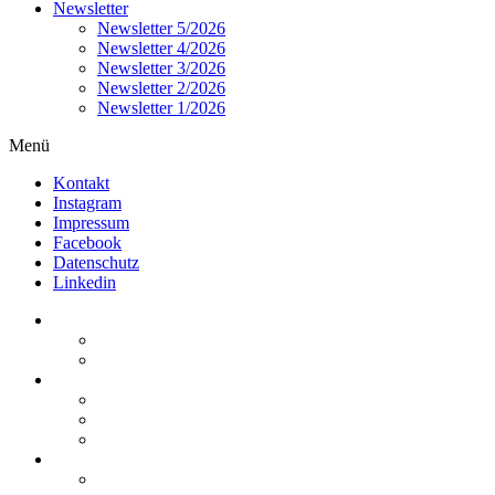
Newsletter
Newsletter 5/2026
Newsletter 4/2026
Newsletter 3/2026
Newsletter 2/2026
Newsletter 1/2026
Menü
Kontakt
Instagram
Impressum
Facebook
Datenschutz
Linkedin
Home
Kurzmeldungen
Kommentare
Über die Arbeitsgemeinschaft
Der geschäftsführende Ausschuss
Junges Steuerrecht
Unsere Partner
Termine / Veranstaltungen
Aktuell