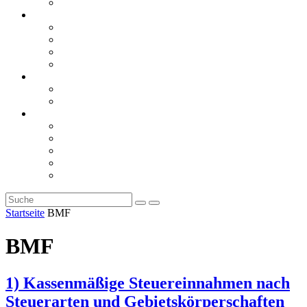
Rückblicke
steueranwaltsmagazin online
steueranwaltsmagazin online 2/2026
steueranwaltsmagazin online 1/2026
steueranwaltsmagazin bis 2025
LiteraTour
Aktuelles
BMF
Finanzgerichte
Newsletter
Newsletter 5/2026
Newsletter 4/2026
Newsletter 3/2026
Newsletter 2/2026
Newsletter 1/2026
Startseite
BMF
BMF
1) Kassenmäßige Steuereinnahmen nach
Steuerarten und Gebietskörperschaften