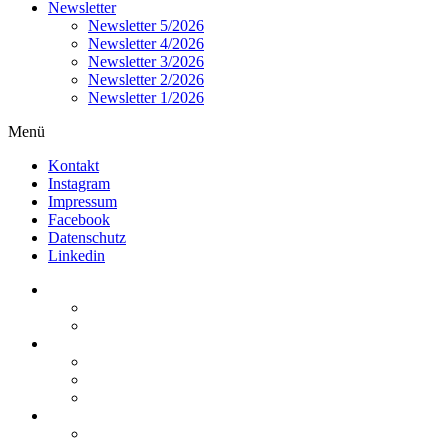
Newsletter
Newsletter 5/2026
Newsletter 4/2026
Newsletter 3/2026
Newsletter 2/2026
Newsletter 1/2026
Menü
Kontakt
Instagram
Impressum
Facebook
Datenschutz
Linkedin
Home
Kurzmeldungen
Kommentare
Über die Arbeitsgemeinschaft
Der geschäftsführende Ausschuss
Junges Steuerrecht
Unsere Partner
Termine / Veranstaltungen
Aktuell