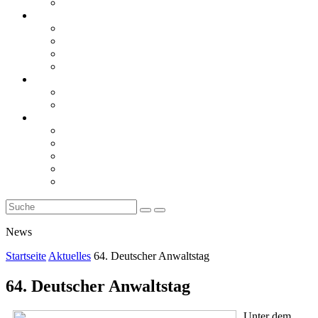
Rückblicke
steueranwaltsmagazin online
steueranwaltsmagazin online 2/2026
steueranwaltsmagazin online 1/2026
steueranwaltsmagazin bis 2025
LiteraTour
Aktuelles
BMF
Finanzgerichte
Newsletter
Newsletter 5/2026
Newsletter 4/2026
Newsletter 3/2026
Newsletter 2/2026
Newsletter 1/2026
News
Startseite
Aktuelles
64. Deutscher Anwaltstag
64. Deutscher Anwaltstag
Unter dem