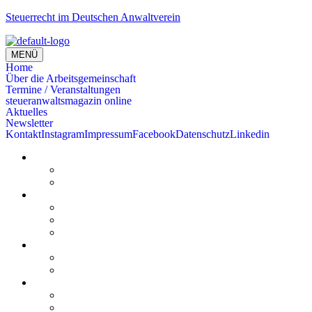
Steuerrecht im Deutschen Anwaltverein
MENÜ
Home
Über die Arbeitsgemeinschaft
Termine / Veranstaltungen
steueranwaltsmagazin online
Aktuelles
Newsletter
Kontakt
Instagram
Impressum
Facebook
Datenschutz
Linkedin
Home
Kurzmeldungen
Kommentare
Über die Arbeitsgemeinschaft
Der geschäftsführende Ausschuss
Junges Steuerrecht
Unsere Partner
Termine / Veranstaltungen
Aktuell
Rückblicke
steueranwaltsmagazin online
steueranwaltsmagazin online 2/2026
steueranwaltsmagazin online 1/2026