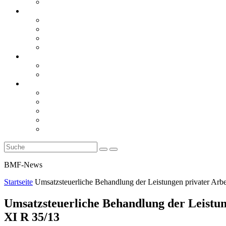
Rückblicke
steueranwaltsmagazin online
steueranwaltsmagazin online 2/2026
steueranwaltsmagazin online 1/2026
steueranwaltsmagazin bis 2025
LiteraTour
Aktuelles
BMF
Finanzgerichte
Newsletter
Newsletter 5/2026
Newsletter 4/2026
Newsletter 3/2026
Newsletter 2/2026
Newsletter 1/2026
BMF-News
Startseite
Umsatzsteuerliche Behandlung der Leistungen privater Arbei
Umsatzsteuerliche Behandlung der Leistung
XI R 35/13