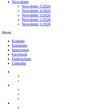
Newsletter
Newsletter 5/2026
Newsletter 4/2026
Newsletter 3/2026
Newsletter 2/2026
Newsletter 1/2026
Menü
Kontakt
Instagram
Impressum
Facebook
Datenschutz
Linkedin
Home
Kurzmeldungen
Kommentare
Über die Arbeitsgemeinschaft
Der geschäftsführende Ausschuss
Junges Steuerrecht
Unsere Partner
Termine / Veranstaltungen
Aktuell