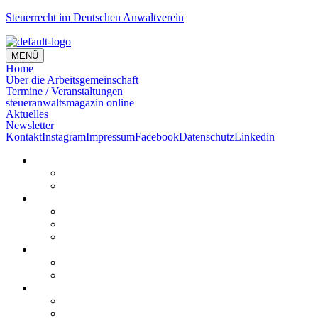
Steuerrecht im Deutschen Anwaltverein
MENÜ
Home
Über die Arbeitsgemeinschaft
Termine / Veranstaltungen
steueranwaltsmagazin online
Aktuelles
Newsletter
Kontakt
Instagram
Impressum
Facebook
Datenschutz
Linkedin
Home
Kurzmeldungen
Kommentare
Über die Arbeitsgemeinschaft
Der geschäftsführende Ausschuss
Junges Steuerrecht
Unsere Partner
Termine / Veranstaltungen
Aktuell
Rückblicke
steueranwaltsmagazin online
steueranwaltsmagazin online 2/2026
steueranwaltsmagazin online 1/2026