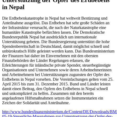
in Nepal
Die Erdbebenkatastrophe in Nepal hat weltweit Bestürzung und
Anteilnahme ausgelöst. Das Erdbeben hat sehr große Schäden an
der Infrastruktur verursacht, die nach der Naturkatastrophe eine
humanitäre Katastrophe befürchten lassen. Die Demokratische
Bundesrepublik Nepal hat ausdrücklich um internationale
Unterstützung gebeten. Die Bundesregierung unterstützt die hohe
Spendenbereitschaft in Deutschland, damit möglichst schnell und
unbürokratisch Hilfe geleistet werden kann. Das Bundesministerium
der Finanzen hat daher im Einvernehmen mit den obersten
Finanzbehörden der Länder Regelungen erlassen, die
Erleichterungen für inländische private Spender, steuerbegünstigte
Organisationen und Unternehmen sowie deren Arbeitnehmerinnen
und Arbeitnehmern bei Unterstützungen zugunsten der Opfer des
Erdbebens in Nepal vorsehen. Die Vereinfachungen gelten vom 25.
April 2015 bis zum 31. Dezember 2015. Bund und Länder leisten
damit einen Beitrag, den Opfern des Erdbebens in Nepal schnell
und unkompliziert zu helfen. Zusammen mit den bereits
angelaufenen Hilfsmaßnahmen setzen die Instrumentarien ein
Zeichen der Solidarität und Anteilnahme.
http://www.bundesfinanzministerium.de/Content/DE/Downloads/BMF
05-19-Steuerliche-Massnahmen-zur-Unterstuetzung-der-Opfer-des-