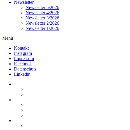
Newsletter
Newsletter 5/2026
Newsletter 4/2026
Newsletter 3/2026
Newsletter 2/2026
Newsletter 1/2026
Menü
Kontakt
Instagram
Impressum
Facebook
Datenschutz
Linkedin
Home
Kurzmeldungen
Kommentare
Über die Arbeitsgemeinschaft
Der geschäftsführende Ausschuss
Junges Steuerrecht
Unsere Partner
Termine / Veranstaltungen
Aktuell