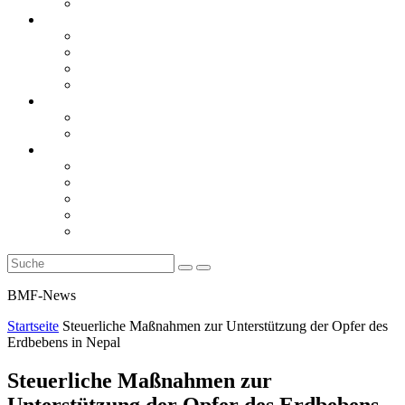
Rückblicke
steueranwaltsmagazin online
steueranwaltsmagazin online 2/2026
steueranwaltsmagazin online 1/2026
steueranwaltsmagazin bis 2025
LiteraTour
Aktuelles
BMF
Finanzgerichte
Newsletter
Newsletter 5/2026
Newsletter 4/2026
Newsletter 3/2026
Newsletter 2/2026
Newsletter 1/2026
BMF-News
Startseite
Steuerliche Maßnahmen zur Unterstützung der Opfer des
Erdbebens in Nepal
Steuerliche Maßnahmen zur
Unterstützung der Opfer des Erdbebens