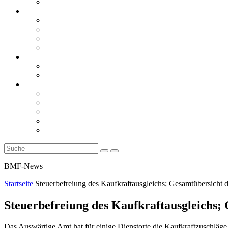
Rückblicke
steueranwaltsmagazin online
steueranwaltsmagazin online 2/2026
steueranwaltsmagazin online 1/2026
steueranwaltsmagazin bis 2025
LiteraTour
Aktuelles
BMF
Finanzgerichte
Newsletter
Newsletter 5/2026
Newsletter 4/2026
Newsletter 3/2026
Newsletter 2/2026
Newsletter 1/2026
BMF-News
Startseite
Steuerbefreiung des Kaufkraftausgleichs; Gesamtübersicht 
Steuerbefreiung des Kaufkraftausgleichs;
Das Auswärtige Amt hat für einige Dienstorte die Kaufkraftzuschläge