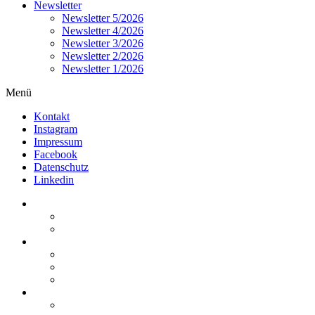
Newsletter
Newsletter 5/2026
Newsletter 4/2026
Newsletter 3/2026
Newsletter 2/2026
Newsletter 1/2026
Menü
Kontakt
Instagram
Impressum
Facebook
Datenschutz
Linkedin
Home
Kurzmeldungen
Kommentare
Über die Arbeitsgemeinschaft
Der geschäftsführende Ausschuss
Junges Steuerrecht
Unsere Partner
Termine / Veranstaltungen
Aktuell