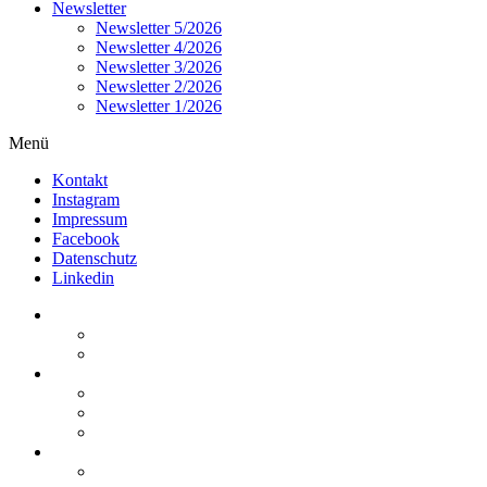
Newsletter
Newsletter 5/2026
Newsletter 4/2026
Newsletter 3/2026
Newsletter 2/2026
Newsletter 1/2026
Menü
Kontakt
Instagram
Impressum
Facebook
Datenschutz
Linkedin
Home
Kurzmeldungen
Kommentare
Über die Arbeitsgemeinschaft
Der geschäftsführende Ausschuss
Junges Steuerrecht
Unsere Partner
Termine / Veranstaltungen
Aktuell