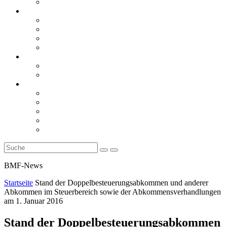
Rückblicke
steueranwaltsmagazin online
steueranwaltsmagazin online 2/2026
steueranwaltsmagazin online 1/2026
steueranwaltsmagazin bis 2025
LiteraTour
Aktuelles
BMF
Finanzgerichte
Newsletter
Newsletter 5/2026
Newsletter 4/2026
Newsletter 3/2026
Newsletter 2/2026
Newsletter 1/2026
BMF-News
Startseite
Stand der Doppelbesteuerungsabkommen und anderer
Abkommen im Steuerbereich sowie der Abkommensverhandlungen
am 1. Januar 2016
Stand der Doppelbesteuerungsabkommen